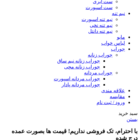
ست ابری
ست اسپورت
نیم تنه
نیم تنه اسپورت
نیم تنه نخی
نیم تنه دانتل
مایو
لباس خواب
جوراب
جوراب زنانه
جوراب زنانه نیم ساق
جوراب زنانه مچی
جوراب مردانه
جوراب مردانه اسپورت
جوراب مردانه پادار
علاقه مندی
مقایسه
ورود / ثبت نام
سبد خرید
بستن
با احترام،
تک فروشی
نداریم! قیمت ها بصورت عمده
درج شده