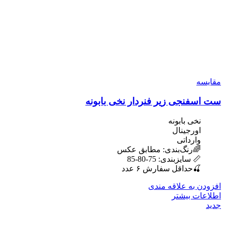
مقایسه
ست اسفنجی زیر فنردار نخی بابونه
نخی بابونه
اورجینال
وارداتی
🌈رنگ‌بندی: مطابق عکس
📏 سایزبندی: 75-80-85
🍒حداقل سفارش ۶ عدد
افزودن به علاقه مندی
اطلاعات بیشتر
جدید