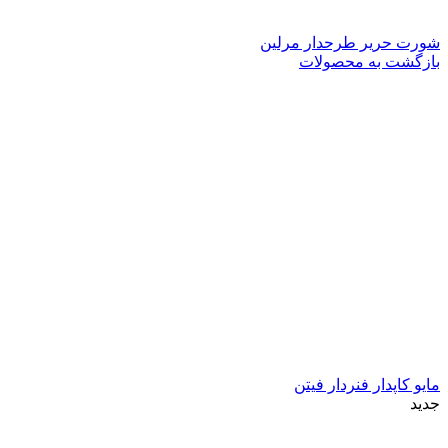
شورت حریر طرحدار مرلین
بازگشت به محصولات
مایو کاپدار فنردار فیتن
جدید