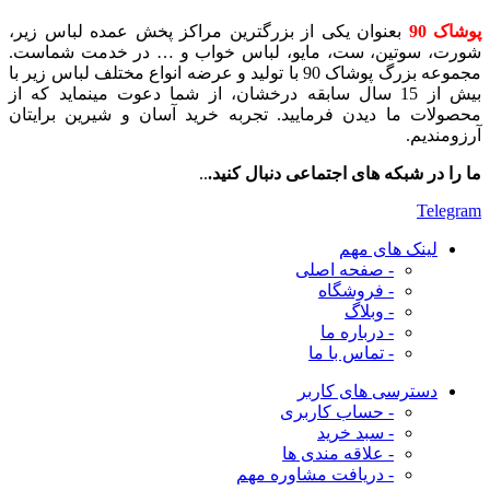
پوشاک 90
بعنوان یکی از بزرگترین مراکز پخش عمده لباس زیر،
شورت، سوتین، ست، مایو، لباس خواب و … در خدمت شماست.
مجموعه بزرگ پوشاک 90 با تولید و عرضه انواع مختلف لباس زیر با
بیش از 15 سال سابقه درخشان، از شما دعوت مینماید که از
محصولات ما دیدن فرمایید. تجربه خرید آسان و شیرین برایتان
آرزومندیم.
ما را در شبکه های اجتماعی دنبال کنید.
..
Telegram
لینک های مهم
- صفحه اصلی
- فروشگاه
- وبلاگ
- درباره ما
- تماس با ما
دسترسی های کاربر
- حساب کاربری
- سبد خرید
- علاقه مندی ها
- دریافت مشاوره
مهم