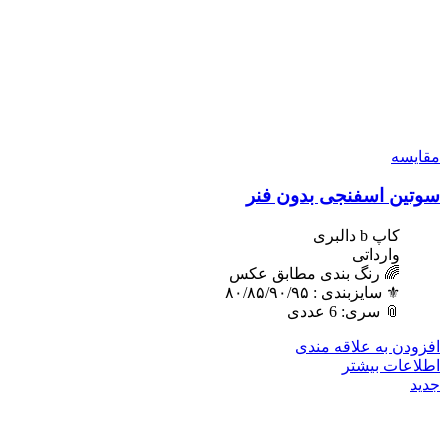
مقایسه
سوتین اسفنجی بدون فنر
کاپ b دالبری
وارداتی
🌈 رنگ بندی مطابق عکس
⚜️ سایزبندی : ٨٠/٨۵/٩٠/٩۵
📎 سری: 6 عددی
افزودن به علاقه مندی
اطلاعات بیشتر
جدید