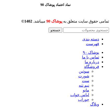
نماد اعتماد پوشاک 90
تمامی حقوق سایت متعلق به
پوشاک 90
میباشد.
1402©
جستجو
دسته بندی
فهرست
پوشاک ۹۰
تماس با ما
درباره ما
فروشگاه
سوتین
شورت
ست
نیم تنه
مایو
لباس خواب
جوراب
وبلاگ