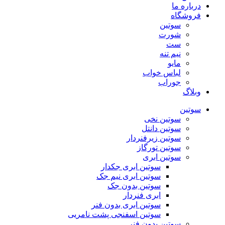
درباره ما
فروشگاه
سوتین
شورت
ست
نیم تنه
مایو
لباس خواب
جوراب
وبلاگ
سوتین
سوتین نخی
سوتین دانتل
سوتین زیرفنردار
سوتین تورگاز
سوتین ابری
سوتین ابری جکدار
سوتین ابری نیم جک
سوتین بدون جک
ابری فنردار
سوتین ابری بدون فنر
سوتین اسفنجی پشت نامریی
سوتین بدون فنر