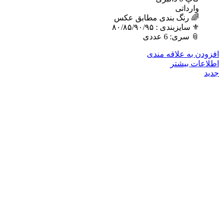
وارداتی
🌈 رنگ بندی مطابق عکس
⚜️ سایزبندی : ٨٠/٨۵/٩٠/٩۵
📎 سری: 6 عددی
افزودن به علاقه مندی
اطلاعات بیشتر
جدید