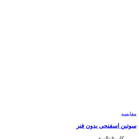
مقایسه
سوتین اسفنجی بدون فنر
کاپ b دالبری