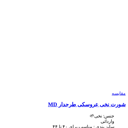
مقایسه
شورت نخی عروسکی طرحدار MD
جنس: نخی🌱
وارداتی
سایز بندی : مناسب برای ۴٠ تا ۴۴