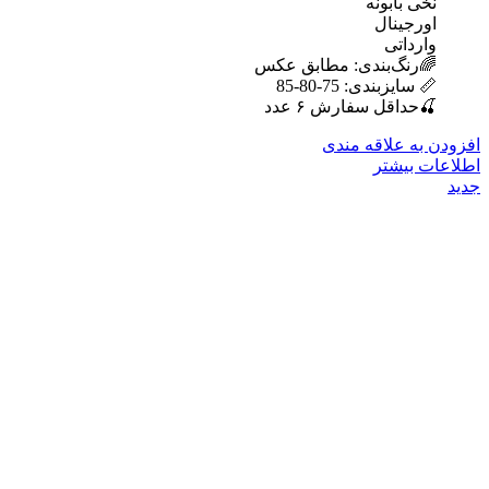
نخی بابونه
اورجینال
وارداتی
🌈رنگ‌بندی: مطابق عکس
📏 سایزبندی: 75-80-85
🍒حداقل سفارش ۶ عدد
افزودن به علاقه مندی
اطلاعات بیشتر
جدید