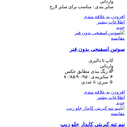
وارداتی
سایز بندی : مناسب برای سایز لارج
افزودن به علاقه مندی
اطلاعات بیشتر
جدید
مقایسه
سوتین اسفنجی بدون فنر
کاپ b دالبری
وارداتی
🌈 رنگ بندی مطابق عکس
⚜️ سایزبندی : ٨٠/٨۵/٩٠/٩۵
📎 سری: 6 عددی
افزودن به علاقه مندی
اطلاعات بیشتر
جدید
مقایسه
نیم تنه کبریتی کاپدار جلو زیپ