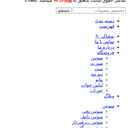
تمامی حقوق سایت متعلق به
پوشاک 90
میباشد.
1402©
جستجو
دسته بندی
فهرست
پوشاک ۹۰
تماس با ما
درباره ما
فروشگاه
سوتین
شورت
ست
نیم تنه
مایو
لباس خواب
جوراب
وبلاگ
سوتین
سوتین نخی
سوتین دانتل
سوتین زیرفنردار
سوتین تورگاز