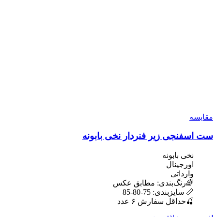
مقایسه
ست اسفنجی زیر فنردار نخی بابونه
نخی بابونه
اورجینال
وارداتی
🌈رنگ‌بندی: مطابق عکس
📏 سایزبندی: 75-80-85
🍒حداقل سفارش ۶ عدد