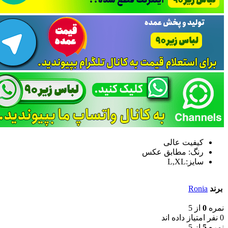
کیفیت عالی
رنگ: مطابق عکس
سایز:L,XL
برند
Ronia
نمره
0
از 5
0 نفر امتیاز داده اند
نمره
5
از 5