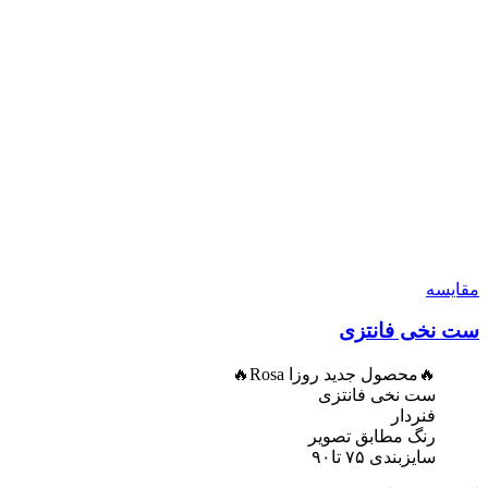
مقایسه
ست نخی فانتزی
🔥محصول جدید روزا Rosa🔥
ست نخی فانتزی
فنردار
رنگ مطابق تصویر
سایزبندی ۷۵ تا۹۰