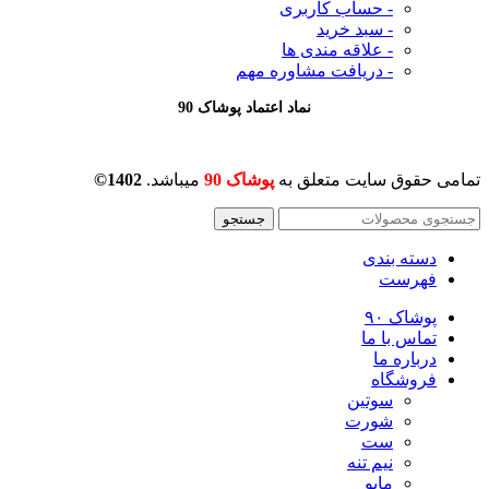
- حساب کاربری
- سبد خرید
- علاقه مندی ها
- دریافت مشاوره
مهم
نماد اعتماد پوشاک 90
تمامی حقوق سایت متعلق به
پوشاک 90
میباشد.
1402©
جستجو
دسته بندی
فهرست
پوشاک ۹۰
تماس با ما
درباره ما
فروشگاه
سوتین
شورت
ست
نیم تنه
مایو