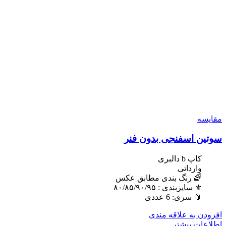
مقایسه
سوتین اسفنجی بدون فنر
کاپ b دالبری
وارداتی
🌈 رنگ بندی مطابق عکس
⚜️ سایزبندی : ٨٠/٨۵/٩٠/٩۵
📎 سری: 6 عددی
افزودن به علاقه مندی
اطلاعات بیشتر