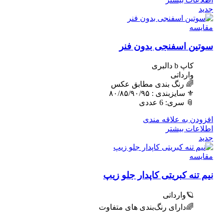
جدید
مقایسه
سوتین اسفنجی بدون فنر
کاپ b دالبری
وارداتی
🌈 رنگ بندی مطابق عکس
⚜️ سایزبندی : ٨٠/٨۵/٩٠/٩۵
📎 سری: 6 عددی
افزودن به علاقه مندی
اطلاعات بیشتر
جدید
مقایسه
نیم تنه کبریتی کاپدار جلو زیپ
🪐وارداتی
🌈دارای رنگ‌بندی های متفاوت