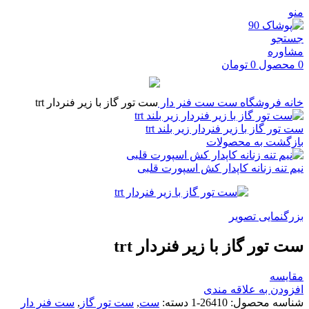
منو
جستجو
مشاوره
0
محصول
0
تومان
خانه
فروشگاه
ست
ست فنر دار
ست تور گاز با زیر فنردار trt
ست تور گاز با زیر فنردار زیر بلند trt
بازگشت به محصولات
نیم تنه زنانه کاپدار کش اسپورت قلبی
بزرگنمایی تصویر
ست تور گاز با زیر فنردار trt
مقایسه
افزودن به علاقه مندی
شناسه محصول:
26410-1
دسته:
ست
,
ست تور گاز
,
ست فنر دار