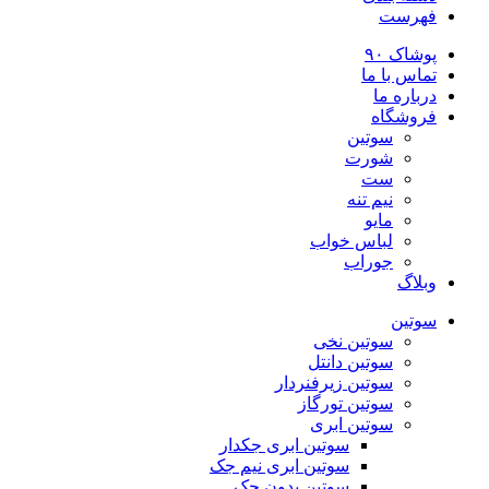
فهرست
پوشاک ۹۰
تماس با ما
درباره ما
فروشگاه
سوتین
شورت
ست
نیم تنه
مایو
لباس خواب
جوراب
وبلاگ
سوتین
سوتین نخی
سوتین دانتل
سوتین زیرفنردار
سوتین تورگاز
سوتین ابری
سوتین ابری جکدار
سوتین ابری نیم جک
سوتین بدون جک