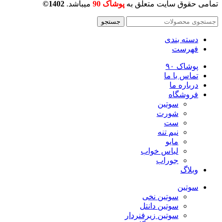
تمامی حقوق سایت متعلق به
پوشاک 90
میباشد.
1402©
جستجو
دسته بندی
فهرست
پوشاک ۹۰
تماس با ما
درباره ما
فروشگاه
سوتین
شورت
ست
نیم تنه
مایو
لباس خواب
جوراب
وبلاگ
سوتین
سوتین نخی
سوتین دانتل
سوتین زیرفنردار