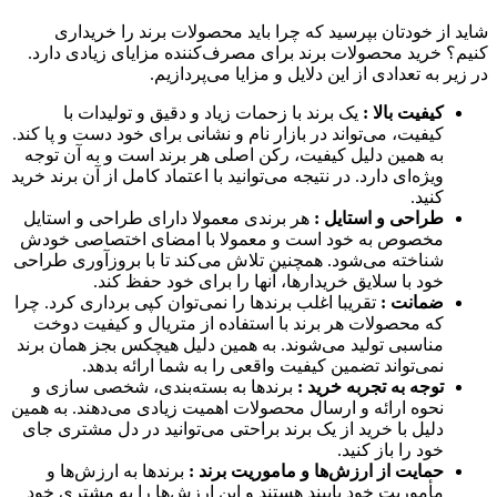
شاید از خودتان بپرسید که چرا باید محصولات برند را خریداری
کنیم؟ خرید محصولات برند برای مصرف‌کننده مزایای زیادی دارد.
در زیر به تعدادی از این دلایل و مزایا می‌پردازیم.
کیفیت بالا :
یک برند با زحمات زیاد و دقیق و تولیدات با
کیفیت، می‌تواند در بازار نام و نشانی برای خود دست و پا کند.
به همین دلیل کیفیت، رکن اصلی هر برند است و به آن توجه
ویژه‌ای دارد. در نتیجه می‌توانید با اعتماد کامل از آن برند خرید
کنید.
طراحی و استایل :
هر برندی معمولا دارای طراحی و استایل
مخصوص به خود است و معمولا با امضای اختصاصی خودش
شناخته می‌شود. همچنین تلاش می‌کند تا با بروزآوری طراحی
خود با سلایق خریدارها، آنها را برای خود حفظ کند.
ضمانت :
تقریبا اغلب برندها را نمی‌توان کپی برداری کرد. چرا
که محصولات هر برند با استفاده از متریال و کیفیت دوخت
مناسبی تولید می‌شوند. به همین دلیل هیچکس بجز همان برند
نمی‌تواند تضمین کیفیت واقعی را به شما ارائه بدهد.
توجه به تجربه خرید :
برندها به بسته‌بندی، شخصی سازی و
نحوه ارائه و ارسال محصولات اهمیت زیادی می‌دهند. به همین
دلیل با خرید از یک برند براحتی می‌توانید در دل مشتری جای
خود را باز کنید.
حمایت از ارزش‌ها و ماموریت برند :
برندها به ارزش‌ها و
مأموریت خود پایبند هستند و این ارزش‌ها را به مشتری خود