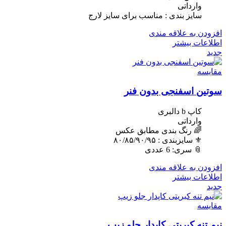
وارداتی
سایز بندی : مناسب برای سایز لارج
افزودن به علاقه مندی
اطلاعات بیشتر
جدید
مقایسه
سوتین اسفنجی بدون فنر
کاپ b دالبری
وارداتی
🌈 رنگ بندی مطابق عکس
⚜️ سایزبندی : ٨٠/٨۵/٩٠/٩۵
📎 سری: 6 عددی
افزودن به علاقه مندی
اطلاعات بیشتر
جدید
مقایسه
نیم تنه کبریتی کاپدار جلو زیپ