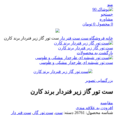
منو
جستجو
مشاوره
0
محصول
0
تومان
خانه
فروشگاه
ست
ست فنر دار
ست تور گاز زیر فنردار برند کارن
ست تور گاز زیر فنردار برند کارن
بازگشت به محصولات
ست تور شیشه ای طرحدار مشکی و طوسی
بزرگنمایی تصویر
ست تور گاز زیر فنردار برند کارن
مقایسه
افزودن به علاقه مندی
شناسه محصول:
26761
دسته:
ست
,
ست تور گاز
,
ست فنر دار