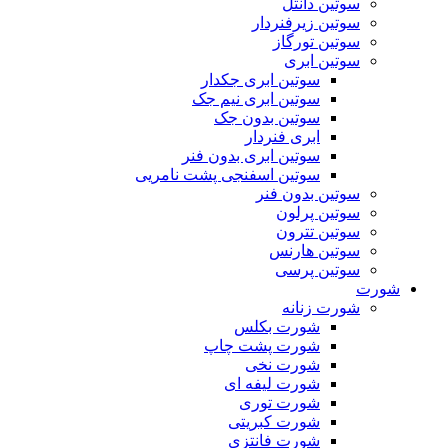
سوتین دانتل
سوتین زیرفنردار
سوتین تورگاز
سوتین ابری
سوتین ابری جکدار
سوتین ابری نیم جک
سوتین بدون جک
ابری فنردار
سوتین ابری بدون فنر
سوتین اسفنجی پشت نامریی
سوتین بدون فنر
سوتین پرلون
سوتین تترون
سوتین هارنس
سوتین پرسی
شورت
شورت زنانه
شورت بکلس
شورت پشت چاپ
شورت نخی
شورت لیفه ای
شورت توری
شورت کبریتی
شورت فانتزی