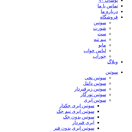
پوشاک ۹۰
تماس با ما
درباره ما
فروشگاه
سوتین
شورت
ست
نیم تنه
مایو
لباس خواب
جوراب
وبلاگ
سوتین
سوتین نخی
سوتین دانتل
سوتین زیرفنردار
سوتین تورگاز
سوتین ابری
سوتین ابری جکدار
سوتین ابری نیم جک
سوتین بدون جک
ابری فنردار
سوتین ابری بدون فنر