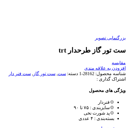
بزرگنمایی تصویر
ست تور گاز طرحدار trt
مقایسه
افزودن به علاقه مندی
شناسه محصول:
28162-1
دسته:
ست
,
ست تور گاز
,
ست فنر دار
اشتراک گذاری :
ویژگی های محصول
💠فنردار
💠سایزبندی : ٧۵ تا ٩٠
💠پد شورت نخی
بسته‌بندی : ۴ عددی