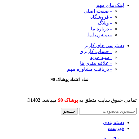
لینک های مهم
- صفحه اصلی
- فروشگاه
- وبلاگ
- درباره ما
- تماس با ما
دسترسی های کاربر
- حساب کاربری
- سبد خرید
- علاقه مندی ها
- دریافت مشاوره
مهم
نماد اعتماد پوشاک 90
تمامی حقوق سایت متعلق به
پوشاک 90
میباشد.
1402©
جستجو
دسته بندی
فهرست