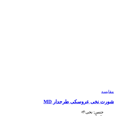
مقایسه
شورت نخی عروسکی طرحدار MD
جنس: نخی🌱