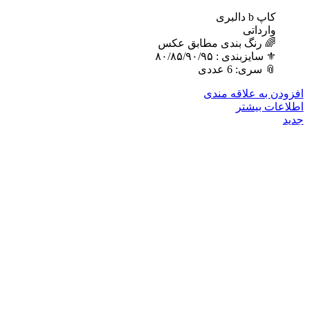
کاپ b دالبری
وارداتی
🌈 رنگ بندی مطابق عکس
⚜️ سایزبندی : ٨٠/٨۵/٩٠/٩۵
📎 سری: 6 عددی
افزودن به علاقه مندی
اطلاعات بیشتر
جدید