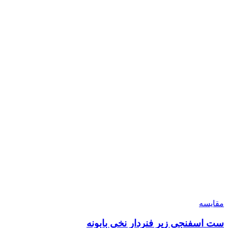
مقایسه
ست اسفنجی زیر فنردار نخی بابونه