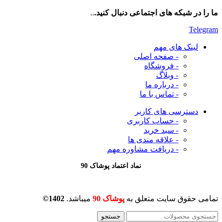
ما را در شبکه های اجتماعی دنبال کنید.
..
Telegram
لینک های مهم
- صفحه اصلی
- فروشگاه
- وبلاگ
- درباره ما
- تماس با ما
دسترسی های کاربر
- حساب کاربری
- سبد خرید
- علاقه مندی ها
- دریافت مشاوره
مهم
نماد اعتماد پوشاک 90
تمامی حقوق سایت متعلق به
پوشاک 90
میباشد.
1402©
جستجو