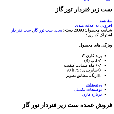
ست زیر فنردار تور گاز
مقایسه
افزودن به علاقه مندی
شناسه محصول:
28393
دسته:
ست
,
ست تور گاز
,
ست فنر دار
اشتراک گذاری :
ویژگی های محصول
برند کارن 💕
💠کاپ (B)
💠۶ ماه ضمانت کیفیت
💠سایزبندی : 75 تا 90
🏳️‍🌈رنگ: مطابق تصویر
توضیحات
توضیحات تکمیلی
درباره کارن
فروش عمده ست زیر فنردار تور گاز