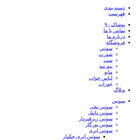
دسته بندی
فهرست
پوشاک ۹۰
تماس با ما
درباره ما
فروشگاه
سوتین
شورت
ست
نیم تنه
مایو
لباس خواب
جوراب
وبلاگ
سوتین
سوتین نخی
سوتین دانتل
سوتین زیرفنردار
سوتین تورگاز
سوتین ابری
سوتین ابری جکدار