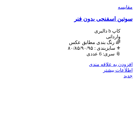
مقایسه
سوتین اسفنجی بدون فنر
کاپ b دالبری
وارداتی
🌈 رنگ بندی مطابق عکس
⚜️ سایزبندی : ٨٠/٨۵/٩٠/٩۵
📎 سری: 6 عددی
افزودن به علاقه مندی
اطلاعات بیشتر
جدید