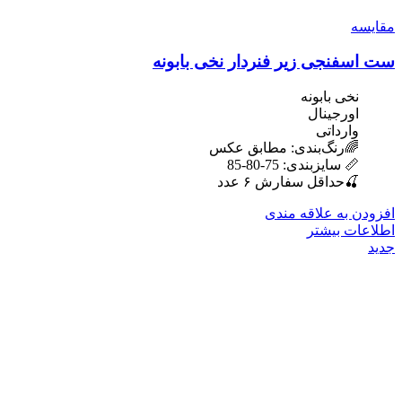
مقایسه
ست اسفنجی زیر فنردار نخی بابونه
نخی بابونه
اورجینال
وارداتی
🌈رنگ‌بندی: مطابق عکس
📏 سایزبندی: 75-80-85
🍒حداقل سفارش ۶ عدد
افزودن به علاقه مندی
اطلاعات بیشتر
جدید