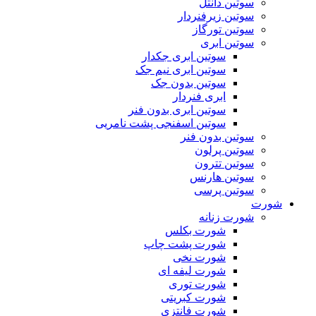
سوتین دانتل
سوتین زیرفنردار
سوتین تورگاز
سوتین ابری
سوتین ابری جکدار
سوتین ابری نیم جک
سوتین بدون جک
ابری فنردار
سوتین ابری بدون فنر
سوتین اسفنجی پشت نامریی
سوتین بدون فنر
سوتین پرلون
سوتین تترون
سوتین هارنس
سوتین پرسی
شورت
شورت زنانه
شورت بکلس
شورت پشت چاپ
شورت نخی
شورت لیفه ای
شورت توری
شورت کبریتی
شورت فانتزی