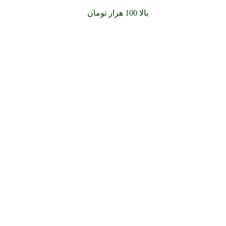
سفارشات خود را برای
بالا 100 هزار تومان
را با پیک رایگان تجربه کنید