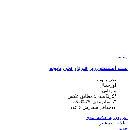
مقایسه
ست اسفنجی زیر فنردار نخی بابونه
نخی بابونه
اورجینال
وارداتی
🌈رنگ‌بندی: مطابق عکس
📏 سایزبندی: 75-80-85
🍒حداقل سفارش ۶ عدد
افزودن به علاقه مندی
اطلاعات بیشتر
جدید