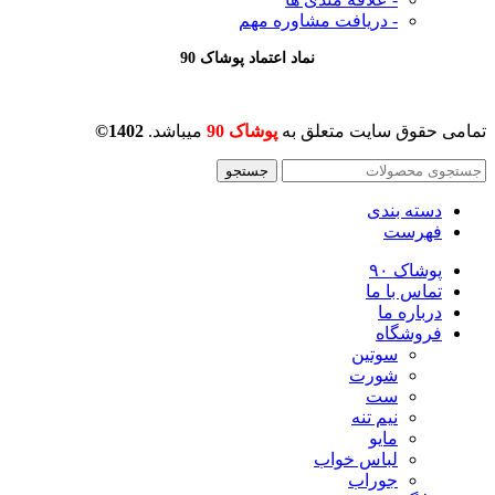
- دریافت مشاوره
مهم
نماد اعتماد پوشاک 90
تمامی حقوق سایت متعلق به
پوشاک 90
میباشد.
1402©
جستجو
دسته بندی
فهرست
پوشاک ۹۰
تماس با ما
درباره ما
فروشگاه
سوتین
شورت
ست
نیم تنه
مایو
لباس خواب
جوراب