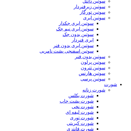
سوتین دانتل
سوتین زیرفنردار
سوتین تورگاز
سوتین ابری
سوتین ابری جکدار
سوتین ابری نیم جک
سوتین بدون جک
ابری فنردار
سوتین ابری بدون فنر
سوتین اسفنجی پشت نامریی
سوتین بدون فنر
سوتین پرلون
سوتین تترون
سوتین هارنس
سوتین پرسی
شورت
شورت زنانه
شورت بکلس
شورت پشت چاپ
شورت نخی
شورت لیفه ای
شورت توری
شورت کبریتی
شورت فانتزی