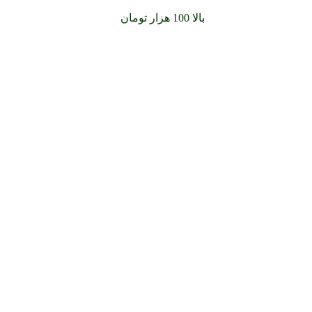
سفارشات خود را برای
بالا 100 هزار تومان
را با پیک رایگان تجربه کنید