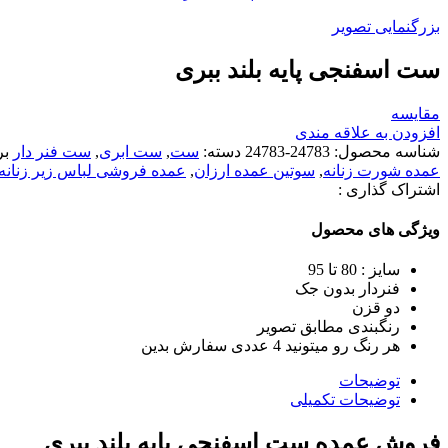
بزرگنمایی تصویر
ست اسفنجی پایه بلند ببری
مقایسه
افزودن به علاقه مندی
شناسه محصول:
24783-24783
دسته:
ست
,
ست ابری
,
ست فنر دار
ب
عمده شورت زنانه
,
سوتین عمده ارزان
,
عمده فروشی لباس زير زنانه
اشتراک گذاری :
ویژگی های محصول
سایز : 80 تا 95
فنردار بدون جک
دو قزن
رنگبندی مطابق تصویر
هر رنگ رو میتونید 4 عددی سفارش بدین
توضیحات
توضیحات تکمیلی
فروش عمده ست اسفنجی پایه بلند ببری