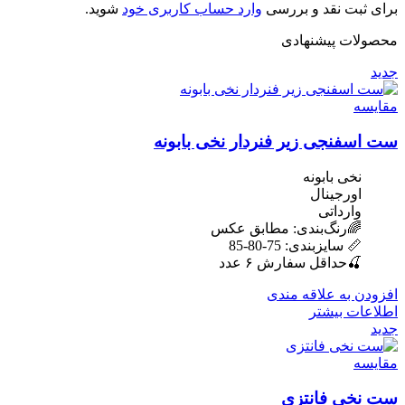
برای ثبت نقد و بررسی
وارد حساب کاربری خود
شوید.
محصولات پیشنهادی
جدید
مقایسه
ست اسفنجی زیر فنردار نخی بابونه
نخی بابونه
اورجینال
وارداتی
🌈رنگ‌بندی: مطابق عکس
📏 سایزبندی: 75-80-85
🍒حداقل سفارش ۶ عدد
افزودن به علاقه مندی
اطلاعات بیشتر
جدید
مقایسه
ست نخی فانتزی