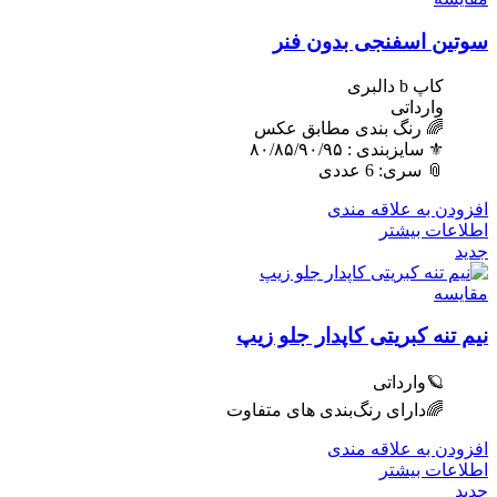
سوتین اسفنجی بدون فنر
کاپ b دالبری
وارداتی
🌈 رنگ بندی مطابق عکس
⚜️ سایزبندی : ٨٠/٨۵/٩٠/٩۵
📎 سری: 6 عددی
افزودن به علاقه مندی
اطلاعات بیشتر
جدید
مقایسه
نیم تنه کبریتی کاپدار جلو زیپ
🪐وارداتی
🌈دارای رنگ‌بندی های متفاوت
افزودن به علاقه مندی
اطلاعات بیشتر
جدید