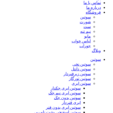
تماس با ما
درباره ما
فروشگاه
سوتین
شورت
ست
نیم تنه
مایو
لباس خواب
جوراب
وبلاگ
سوتین
سوتین نخی
سوتین دانتل
سوتین زیرفنردار
سوتین تورگاز
سوتین ابری
سوتین ابری جکدار
سوتین ابری نیم جک
سوتین بدون جک
ابری فنردار
سوتین ابری بدون فنر
سوتین اسفنجی پشت نامریی