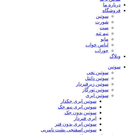
درباره ما
فروشگاه
سوتین
شورت
ست
نیم تنه
مایو
لباس خواب
جوراب
وبلاگ
سوتین
سوتین نخی
سوتین دانتل
سوتین زیرفنردار
سوتین تورگاز
سوتین ابری
سوتین ابری جکدار
سوتین ابری نیم جک
سوتین بدون جک
ابری فنردار
سوتین ابری بدون فنر
سوتین اسفنجی پشت نامریی