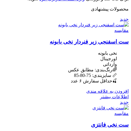
محصولات پیشنهادی
جدید
مقایسه
ست اسفنجی زیر فنردار نخی بابونه
نخی بابونه
اورجینال
وارداتی
🌈رنگ‌بندی: مطابق عکس
📏 سایزبندی: 75-80-85
🍒حداقل سفارش ۶ عدد
افزودن به علاقه مندی
اطلاعات بیشتر
جدید
مقایسه
ست نخی فانتزی