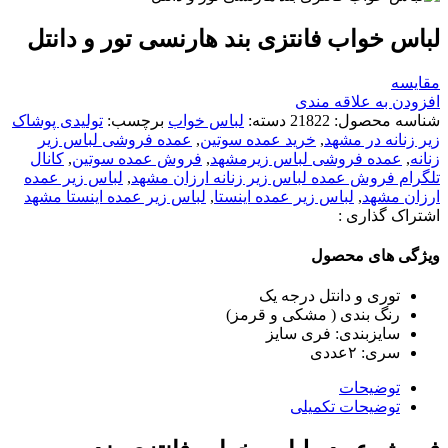
لباس خواب فانتزی بند هارنسی تور و دانتل
مقایسه
افزودن به علاقه مندی
شناسه محصول:
21822
دسته:
لباس خواب
برچسب:
تولیدی پوشاک
زیر زنانه در مشهد
,
خرید عمده سوتین
,
عمده فروشی لباس زير
زنانه
,
عمده فروشی لباس زیرمشهد
,
فروش عمده سوتین
,
کانال
تلگرام فروش عمده لباس زير زنانه ارزان مشهد
,
لباس زير عمده
ارزان مشهد
,
لباس زير عمده اينستا
,
لباس زير عمده اينستا مشهد
اشتراک گذاری :
ویژگی های محصول
توری و دانتل درجه یک
رنگ بندی ( مشکی و قرمز)
سایزبندی: فری سایز
سری: ٢عددی
توضیحات
توضیحات تکمیلی