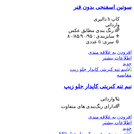
سوتین اسفنجی بدون فنر
کاپ b دالبری
وارداتی
🌈 رنگ بندی مطابق عکس
⚜️ سایزبندی : ٨٠/٨۵/٩٠/٩۵
📎 سری: 6 عددی
افزودن به علاقه مندی
اطلاعات بیشتر
جدید
مقایسه
نیم تنه کبریتی کاپدار جلو زیپ
🪐وارداتی
🌈دارای رنگ‌بندی های متفاوت
افزودن به علاقه مندی
اطلاعات بیشتر
جدید