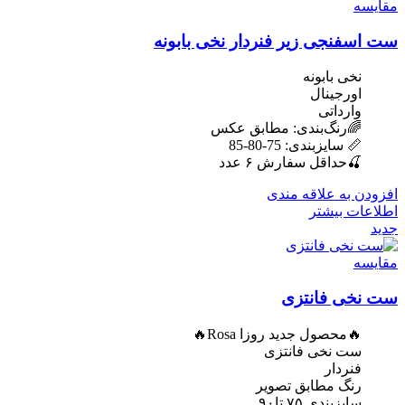
مقایسه
ست اسفنجی زیر فنردار نخی بابونه
نخی بابونه
اورجینال
وارداتی
🌈رنگ‌بندی: مطابق عکس
📏 سایزبندی: 75-80-85
🍒حداقل سفارش ۶ عدد
افزودن به علاقه مندی
اطلاعات بیشتر
جدید
مقایسه
ست نخی فانتزی
🔥محصول جدید روزا Rosa🔥
ست نخی فانتزی
فنردار
رنگ مطابق تصویر
سایزبندی ۷۵ تا۹۰