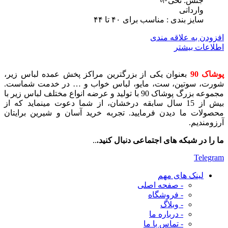
جنس: نخی🌱
وارداتی
سایز بندی : مناسب برای ۴٠ تا ۴۴
افزودن به علاقه مندی
اطلاعات بیشتر
پوشاک 90
بعنوان یکی از بزرگترین مراکز پخش عمده لباس زیر،
شورت، سوتین، ست، مایو، لباس خواب و … در خدمت شماست.
مجموعه بزرگ پوشاک 90 با تولید و عرضه انواع مختلف لباس زیر با
بیش از 15 سال سابقه درخشان، از شما دعوت مینماید که از
محصولات ما دیدن فرمایید. تجربه خرید آسان و شیرین برایتان
آرزومندیم.
ما را در شبکه های اجتماعی دنبال کنید.
..
Telegram
لینک های مهم
- صفحه اصلی
- فروشگاه
- وبلاگ
- درباره ما
- تماس با ما