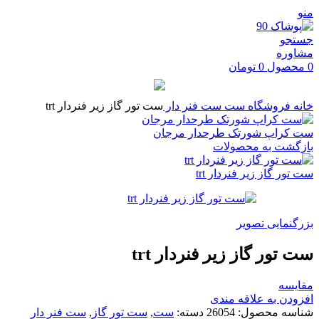
منو
جستجو
مشاوره
0
محصول
0
تومان
خانه
فروشگاه
ست
ست فنر دار
ست تور گاز زیر فنردار trt
ست کراپ شورتک طرحدار مرجان
بازگشت به محصولات
ست تور گاز زیر فنردار trt
بزرگنمایی تصویر
ست تور گاز زیر فنردار trt
مقایسه
افزودن به علاقه مندی
شناسه محصول:
26054
دسته:
ست
,
ست تور گاز
,
ست فنر دار