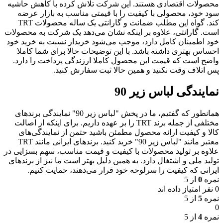
محصولات اقتصادی هستند. این شرکت تلاش کرده با کاهش حاشیه
سود خود، محصولی با کیفیت را با قیمتی مناسب به بازار عرضه
کند. گواه این مطلب ضمانت و گارانتی یک ساله محصولات TRT
است. گارانتی، علاوه بر اینکه نشان می‌دهد یک شرکت به محصولات
خود اطمینان کامل دارد، موجب می‌شود خریدار نسبت به خرید خود
احساس بهتری داشته باشد. با این توضیحات حالا برای شما کاملا
واضح است که قیمت این محصول کاملا ارزندگی پرداخت را دارد.
پس اتلاف وقت نکنید و همین حالا ثبت سفارش کنید.
نمایندگی لباس زیر 90
همانطور که گفتیم، ما در پخش "لباس زیر 90" نمایندگی برندهای
مختلفی از جمله برند TRT را بر عهده داریم. برای اینکه از اصالت
کالا و کیفیت ارائه محصول مطمئن باشید حتمن از نمایندگی‌های
معتبر مانند "لباس زیر 90" خرید کنید. برندهای ایرانی مانند TRT
علاوه بر تولید محصولات با کیفیت و قیمت مناسب، سهم بسزایی در
تولید ملی و اشتغال دارد. به همین دلیل بهتر است ما نیز از برندهای
ایرانی که کیفیت را سرلوحه خود قرار می‌دهند، حمایت کنیم.
نمره
0
از 5
0 نفر امتیاز داده اند
نمره
5
از 5
0
نمره
4
از 5