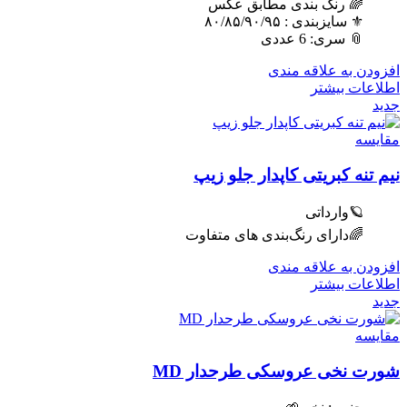
🌈 رنگ بندی مطابق عکس
⚜️ سایزبندی : ٨٠/٨۵/٩٠/٩۵
📎 سری: 6 عددی
افزودن به علاقه مندی
اطلاعات بیشتر
جدید
مقایسه
نیم تنه کبریتی کاپدار جلو زیپ
🪐وارداتی
🌈دارای رنگ‌بندی های متفاوت
افزودن به علاقه مندی
اطلاعات بیشتر
جدید
مقایسه
شورت نخی عروسکی طرحدار MD