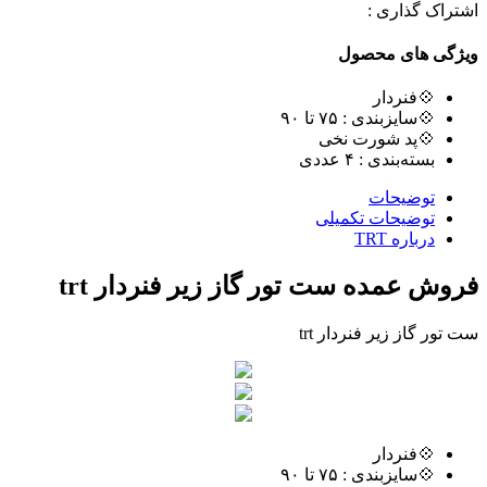
اشتراک گذاری :
ویژگی های محصول
💠فنردار
💠سایزبندی : ٧۵ تا ٩٠
💠پد شورت نخی
بسته‌بندی : ۴ عددی
توضیحات
توضیحات تکمیلی
درباره TRT
فروش عمده ست تور گاز زیر فنردار trt
ست تور گاز زیر فنردار trt
💠فنردار
💠سایزبندی : ٧۵ تا ٩٠