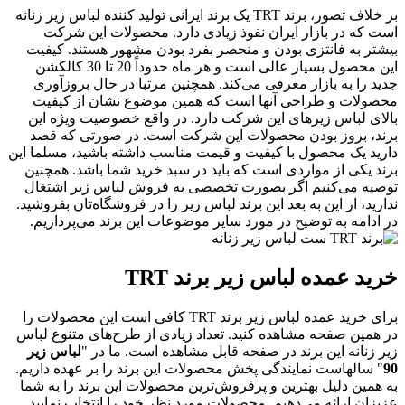
بر خلاف تصور، برند TRT یک برند ایرانی تولید کننده لباس زیر زنانه
است که در بازار ایران نفوذ زیادی دارد. محصولات این شرکت
بیشتر به فانتزی بودن و منحصر بفرد بودن مشهور هستند. کیفیت
این محصول بسیار عالی است و هر ماه حدوداً 20 تا 30 کالکشن
جدید را به بازار معرفی می‌کند. همچنین مرتبا در حال بروزآوری
محصولات و طراحی آنها است که همین موضوع نشان از کیفیت
بالای لباس زیرهای این شرکت دارد. در واقع خصوصیت ویژه این
برند، بروز بودن محصولات این شرکت است. در صورتی که قصد
دارید یک محصول با کیفیت و قیمت مناسب داشته باشید، مسلما این
برند یکی از مواردی است که باید در سبد خرید شما باشد. همچنین
توصیه می‌کنیم اگر بصورت تخصصی به فروش لباس زیر اشتغال
ندارید، از این به بعد این برند لباس زیر را در فروشگاه‌تان بفروشید.
در ادامه به توضیح در مورد سایر موضوعات این برند می‌پردازیم.
خرید عمده لباس زیر برند TRT
برای خرید عمده لباس زیر برند TRT کافی است این محصولات را
در همین صفحه مشاهده کنید. تعداد زیادی از طرح‌های متنوع لباس
زیر زنانه این برند در صفحه قابل مشاهده است. ما در "
لباس زیر
90
" سالهاست نمایندگی پخش محصولات این برند را بر عهده داریم.
به همین دلیل بهترین و پرفروش‌ترین محصولات این برند را به شما
عزیزان ارائه می‌دهیم. محصولات مورد نظر خود را انتخاب نمایید.