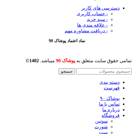
دسترسی های کاربر
- حساب کاربری
- سبد خرید
- علاقه مندی ها
- دریافت مشاوره
مهم
نماد اعتماد پوشاک 90
تمامی حقوق سایت متعلق به
پوشاک 90
میباشد.
1402©
جستجو
دسته بندی
فهرست
پوشاک ۹۰
تماس با ما
درباره ما
فروشگاه
سوتین
شورت
ست