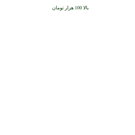
سفارشات خود را برای
بالا 100 هزار تومان
را با پیک رایگان تجربه کنید